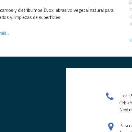
b
C
icamos y distribuimos Evox, abrasivo vegetal natural para 
c
ados y limpiezas de superficies
e
ás...
v
 Tel: +54 341 4711180 

Cel: 
Nexte
Pasco 