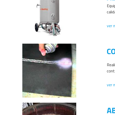
Equi
calid
ver m
C
Reali
cont
ver m
A