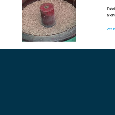
Fabr
aren
ver m